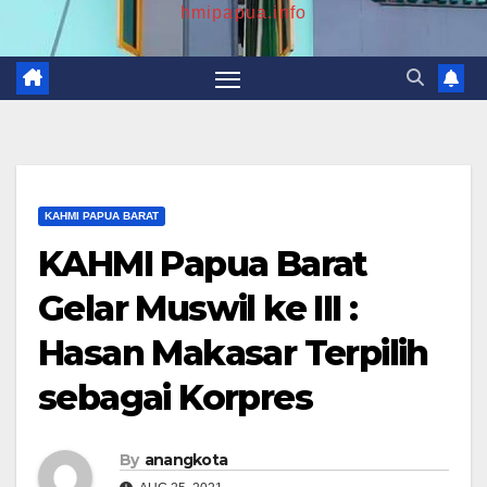
hmipapua.info
KAHMI PAPUA BARAT
KAHMI Papua Barat
Gelar Muswil ke III :
Hasan Makasar Terpilih
sebagai Korpres
By
anangkota