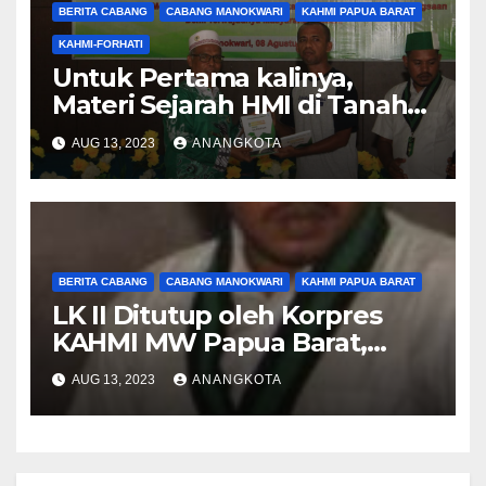
BERITA CABANG
CABANG MANOKWARI
KAHMI PAPUA BARAT
KAHMI-FORHATI
Untuk Pertama kalinya,
Materi Sejarah HMI di Tanah
Papua disampaikan di LK II
AUG 13, 2023
ANANGKOTA
BERITA CABANG
CABANG MANOKWARI
KAHMI PAPUA BARAT
LK II Ditutup oleh Korpres
KAHMI MW Papua Barat,
Ketua Cabang Manokwari
AUG 13, 2023
ANANGKOTA
Ucapkan Terima Kasih