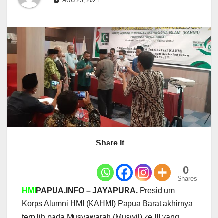
AUG 25, 2021
Share It
0
Shares
HMI
PAPUA.INFO – JAYAPURA.
Presidium
Korps Alumni HMI (KAHMI) Papua Barat akhirnya
terpilih pada Musyawarah (Muswil) ke III yang